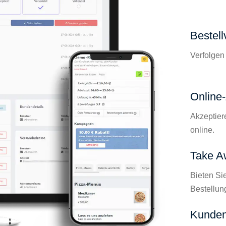
Bestell
Verfolgen 
Online
Akzeptier
online.
Take A
Bieten Si
Bestellun
Kunden