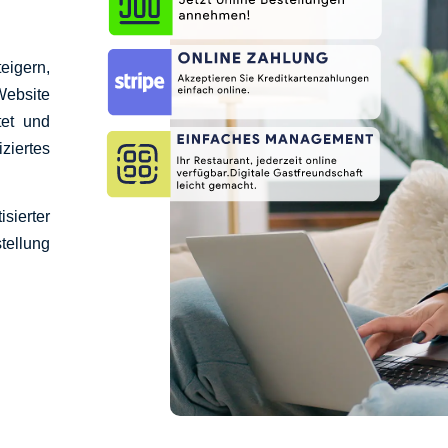
eigern,
ebsite
tet und
iertes
ierter
tellung