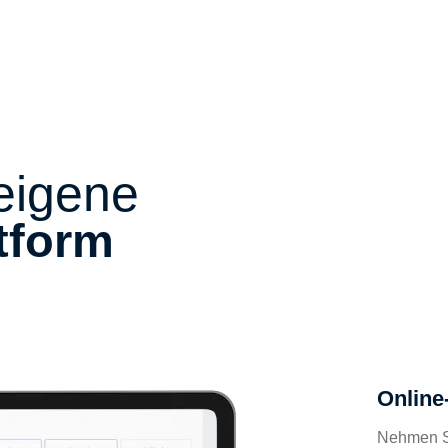
 eigene
ttform
Online
Nehmen Si