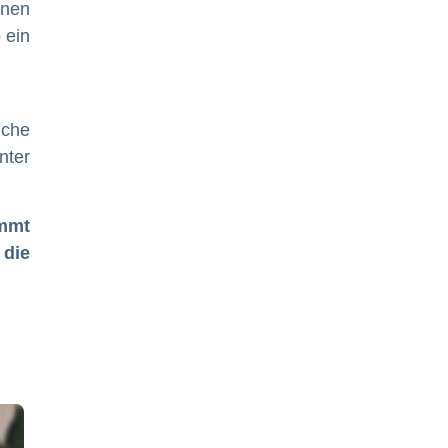
inen
 ein
iche
nter
immt
 die