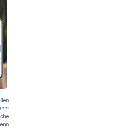
llen
ennt
iche
wenn