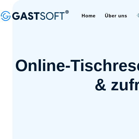
Home
Über uns
Online-Tischres
& zuf