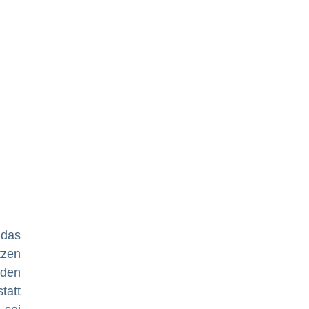
 das
tzen
 den
tatt