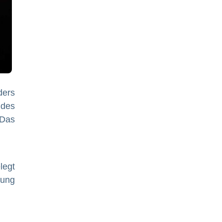
ders
 des
 Das
legt
rung