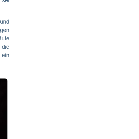
 sei
 und
igen
äufe
 die
 ein